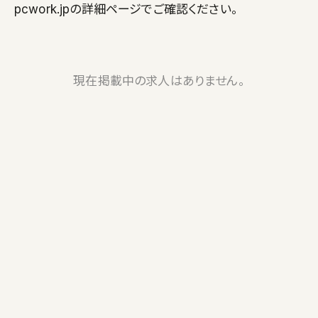
pcwork.jpの詳細ページでご確認ください。
現在掲載中の求人はありません。