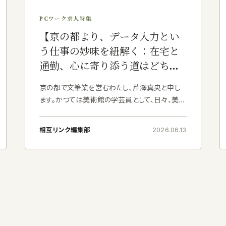
PCワーク求人特集
【京の都より、データ入力とい
う仕事の妙味を紐解く：在宅と
通勤、心に寄り添う道はどちら
に】
京の都で文筆業を営むわたし、芹澤真央と申し
ます。かつては美術館の学芸員として、日々、美の
殿堂に身を置いておりました。今は在宅で文章
を綴ったり、メールオペレーターの管理業務に携
相互リンク編集部
2026.06.13
わったりと、デジタルな世界で静かに筆を運んで
お