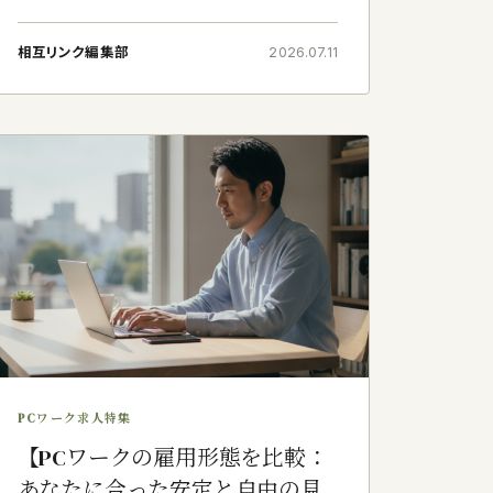
館で学芸員として勤めていたわたしが、今はこう
して自宅の書斎で文筆業を営み、メールオペレ
相互リンク編集部
2026.07.11
ーターの方々の管理業務にも携わっております。
思
PCワーク求人特集
【PCワークの雇用形態を比較：
あなたに合った安定と自由の見