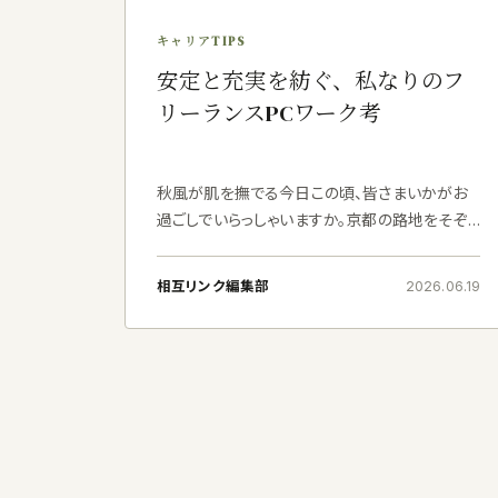
キャリアTIPS
安定と充実を紡ぐ、私なりのフ
リーランスPCワーク考
秋風が肌を撫でる今日この頃、皆さまいかがお
過ごしでいらっしゃいますか。京都の路地をそぞ
ろ歩けば、早くも紅葉の気配をそこここに感じ、
心が洗われるような思いがいたします。わたしは
相互リンク編集部
2026.06.19
芹澤真央と申します。かつては美術館の学芸員
とし