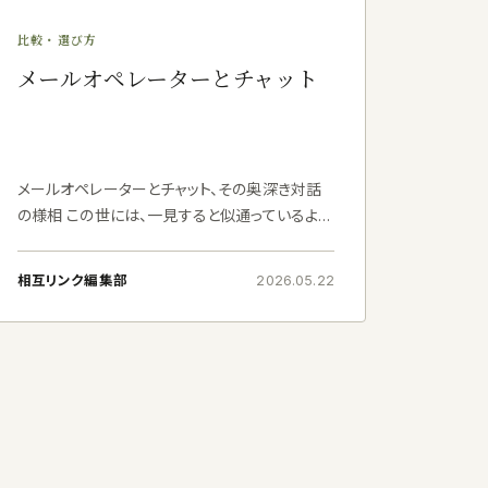
比較・選び方
メールオペレーターとチャット
メールオペレーターとチャット、その奥深き対話
の様相 この世には、一見すると似通っているよう
で、その実、全く異なる性質を持つ事象が数多く
存在します。例えば、同じ小麦粉を使いながらも、
相互リンク編集部
2026.05.22
フランスパンが持つ素朴で力強い芳香と、ク