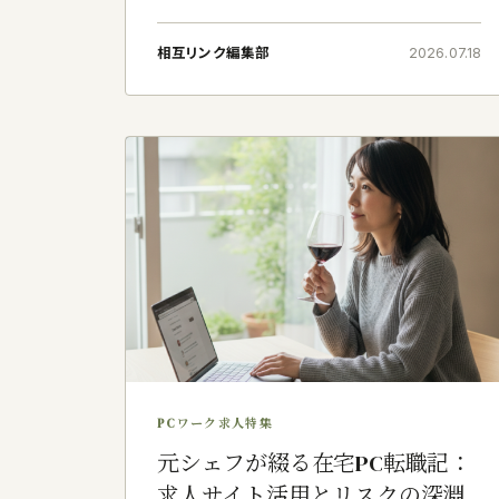
版社にて編集長を拝命しておりましたが、五年ほ
ど前に独立し、現在は在宅メディアコンサルタン
相互リンク編集部
2026.07.18
トとして筆を執っております。&#
PCワーク求人特集
元シェフが綴る在宅PC転職記：
求人サイト活用とリスクの深淵