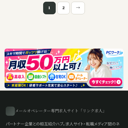
投
1
2
→
稿
の
ペ
ー
ジ
送
り
メールオペレーター専門求人サイト「リンク求人」
パートナー企業との相互紹介ハブ。求人サイト・転職メディア間のネ