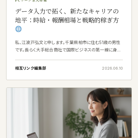
PCワーク求人特集
データ入力で拓く、新たなキャリアの
地平：時給・報酬相場と戦略的稼ぎ方
私、江波戸弘文と申します。千葉県柏市に住む51歳の男性
です。長らく大手総合商社で国際ビジネスの第一線に身を
置いておりましたが、25年勤め上げた後、現在はフリーラ
ンスとして、これまでの経験と知見を活かし多様なプロジ
相互リンク編集部
2026.06.10
ェクトに