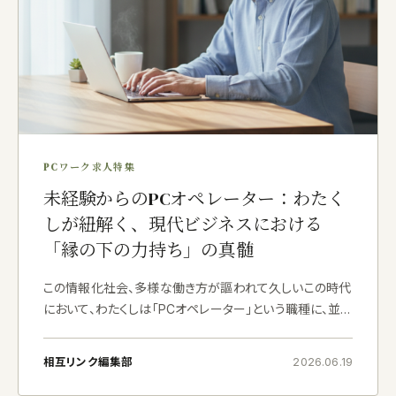
PCワーク求人特集
未経験からのPCオペレーター：わたく
しが紐解く、現代ビジネスにおける
「縁の下の力持ち」の真髄
この情報化社会、多様な働き方が謳われて久しいこの時代
において、わたくしは「PCオペレーター」という職種に、並々
ならぬ可能性を見出しております。在宅での業務、副業、あ
るいは新たなキャリアの入り口として、その門戸は今や大
相互リンク編集部
2026.06.19
きく